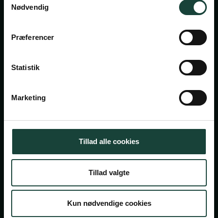
Nødvendig
Askov Højskole
Præferencer
Maltvej 1
6600 Vejen
Statistik
Tlf:
7696 1800
info@askov-hojskole.dk
Marketing
CVR: 38117416
EAN nr: 5790002491382
Tillad alle cookies
Persondatapolitik
Tillad valgte
Cookiepolitik
© 2026 Askov Højskole — En del af højskolerne
Kun nødvendige cookies