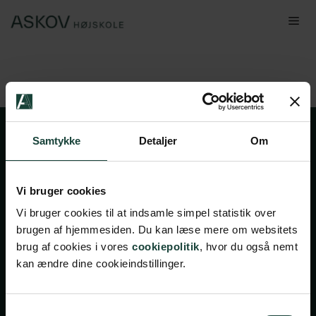
Hop
Me
til
indhold
Samtykke
Detaljer
Om
Vi bruger cookies
Vi bruger cookies til at indsamle simpel statistik over
brugen af hjemmesiden. Du kan læse mere om websitets
Handelsbetingelser
brug af cookies i vores
cookiepolitik
, hvor du også nemt
kan ændre dine cookieindstillinger.
Privatlivsbetingelser
Cookiepolitik
Facebook
Instagram
Samtykkevalg