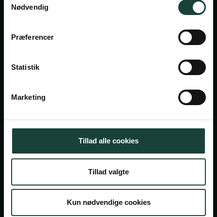
Nødvendig
Askov Højskole
Præferencer
Maltvej 1
6600 Vejen
Statistik
Tlf:
7696 1800
info@askov-hojskole.dk
Marketing
CVR: 38117416
EAN nr: 5790002491382
Tillad alle cookies
Persondatapolitik
Tillad valgte
Cookiepolitik
© 2026 Askov Højskole — En del af højskolerne
Kun nødvendige cookies