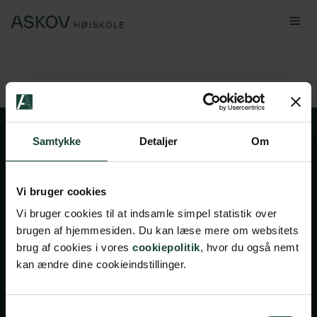
Hop
Me
til
indhold
Samtykke
Detaljer
Om
Vi bruger cookies
Vi bruger cookies til at indsamle simpel statistik over
brugen af hjemmesiden. Du kan læse mere om websitets
Handelsbetingelser
brug af cookies i vores
cookiepolitik
, hvor du også nemt
kan ændre dine cookieindstillinger.
Privatlivsbetingelser
Cookiepolitik
Facebook
Instagram
Samtykkevalg