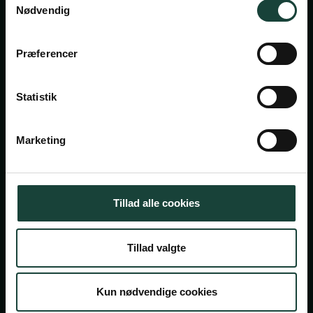
Nødvendig
Askov Højskole
Præferencer
Maltvej 1
6600 Vejen
Statistik
Tlf:
7696 1800
info@askov-hojskole.dk
Marketing
CVR: 38117416
EAN nr: 5790002491382
Tillad alle cookies
Persondatapolitik
Tillad valgte
Cookiepolitik
© 2026 Askov Højskole — En del af højskolerne
Kun nødvendige cookies