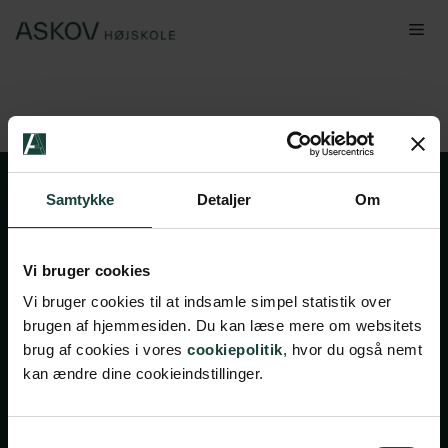
Hop
Me
til
indhold
Samtykke
Detaljer
Om
Vi bruger cookies
Vi bruger cookies til at indsamle simpel statistik over
brugen af hjemmesiden. Du kan læse mere om websitets
Handelsbetingelser
brug af cookies i vores
cookiepolitik
, hvor du også nemt
kan ændre dine cookieindstillinger.
Privatlivsbetingelser
Cookiepolitik
Facebook
Instagram
Samtykkevalg