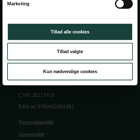
Marketing
Cookiepolitik
Facebook
Instagram
Tillad alle cookies
Askov Højskole
Maltvej 1
Tillad valgte
6600 Vejen
Kun nødvendige cookies
Tlf:
7696 1800
info@askov-hojskole.dk
CVR: 38117416
EAN nr: 5790002491382
Persondatapolitik
Cookiepolitik