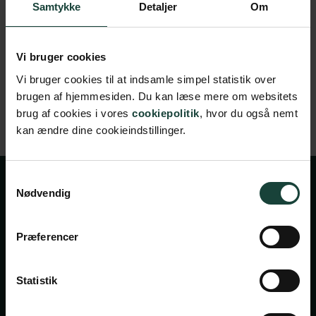
Samtykke
Detaljer
Om
kontakt os meget gerne 🙂
Har du spørgsmål eller brug for at vide mere, kan du
altid kontakte os på tlf.
7696 1800
eller via mail
Vi bruger cookies
info@askov-hojskole.dk
Vi bruger cookies til at indsamle simpel statistik over
brugen af hjemmesiden. Du kan læse mere om websitets
brug af cookies i vores
cookiepolitik
, hvor du også nemt
kan ændre dine cookieindstillinger.
Samtykkevalg
Nødvendig
Præferencer
Statistik
Handelsbetingelser
Privatlivsbetingelser