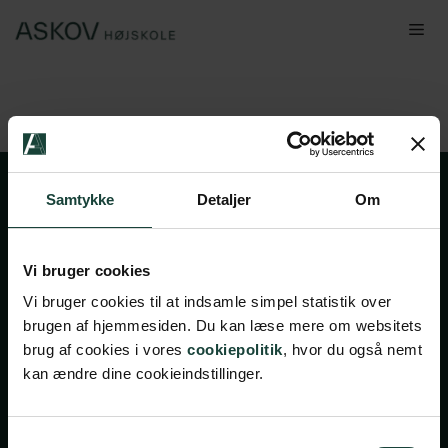
Hop
Me
til
indhold
Samtykke
Detaljer
Om
Vi bruger cookies
Vi bruger cookies til at indsamle simpel statistik over
brugen af hjemmesiden. Du kan læse mere om websitets
Handelsbetingelser
brug af cookies i vores
cookiepolitik
, hvor du også nemt
kan ændre dine cookieindstillinger.
Privatlivsbetingelser
Cookiepolitik
Facebook
Instagram
Samtykkevalg