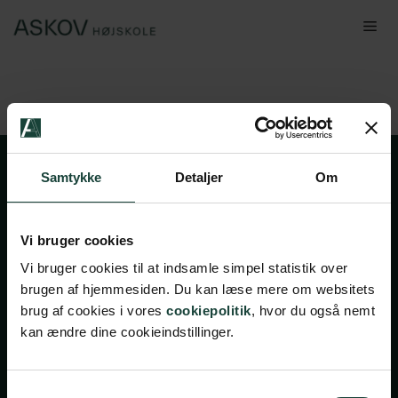
Hop
Me
til
indhold
Samtykke
Detaljer
Om
Vi bruger cookies
Vi bruger cookies til at indsamle simpel statistik over
brugen af hjemmesiden. Du kan læse mere om websitets
Handelsbetingelser
brug af cookies i vores
cookiepolitik
, hvor du også nemt
kan ændre dine cookieindstillinger.
Privatlivsbetingelser
Cookiepolitik
Facebook
Instagram
Samtykkevalg