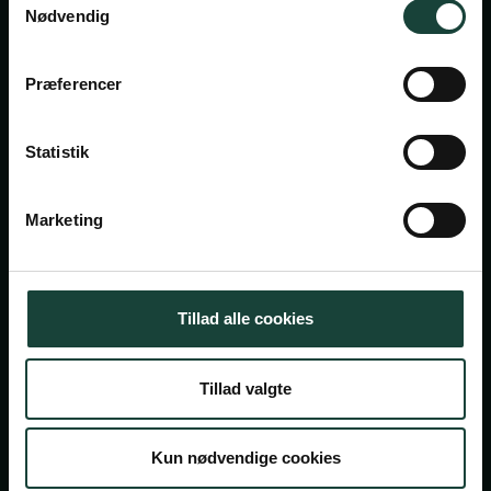
Nødvendig
Askov Højskole
Præferencer
Maltvej 1
6600 Vejen
Statistik
Tlf:
7696 1800
info@askov-hojskole.dk
Marketing
CVR: 38117416
EAN nr: 5790002491382
Tillad alle cookies
Persondatapolitik
Tillad valgte
Cookiepolitik
© 2026 Askov Højskole — En del af højskolerne
Kun nødvendige cookies