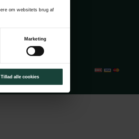
ole.dk
mere om websitets brug af
2491382
Marketing
Cookiepolitik
Tillad alle cookies