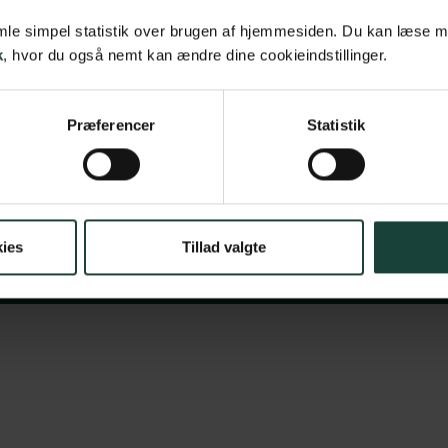
info@askov-hojsk
samle simpel statistik over brugen af hjemmesiden. Du kan læse 
k
, hvor du også nemt kan ændre dine cookieindstillinger.
CVR: 38117416
EAN nr: 579000
Præferencer
Statistik
skov Højskole — En del af højskolerne
Persondatapolitik
ies
Tillad valgte