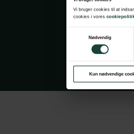
Vi bruger cookies til at ind
cookies i vores
cookiepoliti
Samtykkevalg
Nødvendig
© 2026 A
Kun nødvendige cook