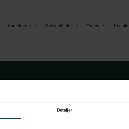
Korte kurser
Begivenheder
Om os
Kontakt
betingelser
Askov Højskole
vsbetingelser
Maltvej 1
Detaljer
olitik
6600 Vejen
book
stagram
Tlf:
7696 1800