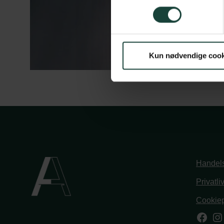
Kun nødvendige cook
Handels
Privatli
Cookiep
Face
In