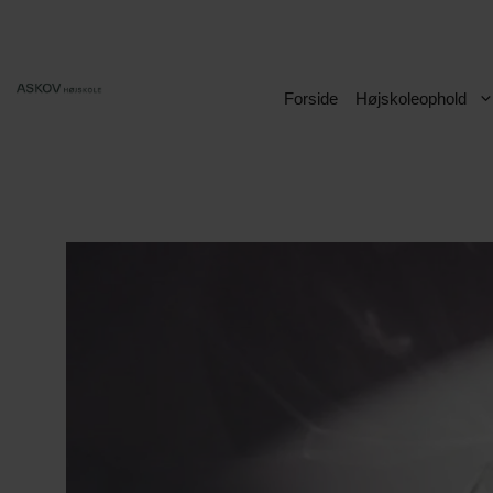
Hop
til
indhold
Forside
Højskoleophold