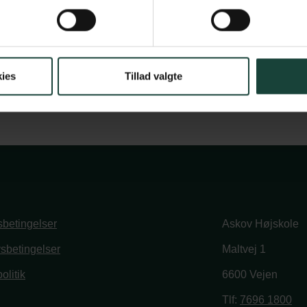
ies
Tillad valgte
betingelser
Askov Højskole
vsbetingelser
Maltvej 1
olitik
6600 Vejen
book
stagram
Tlf:
7696 1800