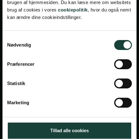
brugen af hjemmesiden. Du kan læse mere om websitets
brug af cookies i vores
cookiepolitik
, hvor du også nemt
kan ændre dine cookieindstillinger.
Samtykkevalg
Nødvendig
Handelsbetingelser
Privatlivsbetingelser
Præferencer
Cookiepolitik
Facebook
Instagram
Statistik
Askov Højskole
Marketing
Maltvej 1
6600 Vejen
Tillad alle cookies
Tlf:
7696 1800