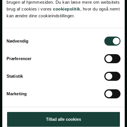
brugen af hjemmesiden. Du kan læse mere om websitets
brug af cookies i vores
cookiepolitik
, hvor du også nemt
kan ændre dine cookieindstillinger.
Samtykkevalg
Nødvendig
Handelsbetingelser
Privatlivsbetingelser
Præferencer
Cookiepolitik
Facebook
Instagram
Statistik
Askov Højskole
Marketing
Maltvej 1
6600 Vejen
Tillad alle cookies
Tlf:
7696 1800