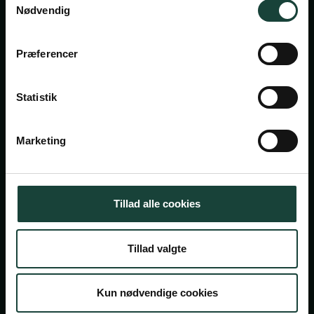
Nødvendig
Askov Højskole
Præferencer
Maltvej 1
6600 Vejen
Statistik
Tlf:
7696 1800
info@askov-hojskole.dk
Marketing
CVR: 38117416
EAN nr: 5790002491382
Tillad alle cookies
Persondatapolitik
Tillad valgte
Cookiepolitik
© 2026 Askov Højskole — En del af højskolerne
Kun nødvendige cookies