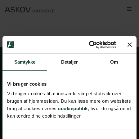
Hop
Me
til
indhold
Samtykke
Detaljer
Om
Vi bruger cookies
Vi bruger cookies til at indsamle simpel statistik over
brugen af hjemmesiden. Du kan læse mere om websitets
Handelsbetingelser
brug af cookies i vores
cookiepolitik
, hvor du også nemt
kan ændre dine cookieindstillinger.
Privatlivsbetingelser
Cookiepolitik
Facebook
Instagram
Samtykkevalg