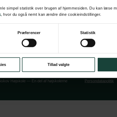
samle simpel statistik over brugen af hjemmesiden. Du kan læse 
olitik
6600 Vejen
k
, hvor du også nemt kan ændre dine cookieindstillinger.
book
stagram
Tlf:
7696 1800
info@askov-hojsk
Præferencer
Statistik
CVR: 38117416
EAN nr: 579000
ies
Tillad valgte
skov Højskole — En del af højskolerne
Persondatapolitik