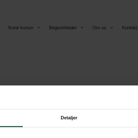
Korte kurser
Begivenheder
Om os
Kontakt
Detaljer
betingelser
Askov Højskole
vsbetingelser
Maltvej 1