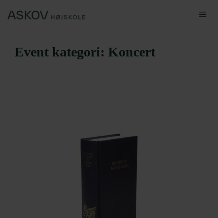
Hop
Me
til
indhold
Event kategori:
Koncert