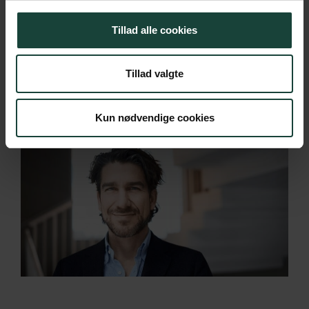
Krigen er forbi! Soldaten er på vej hjem til sin mor og
kæresten. I tornystret gemmer han sit kæreste eje …
Tillad alle cookies
Læs Mere
Tillad valgte
Kun nødvendige cookies