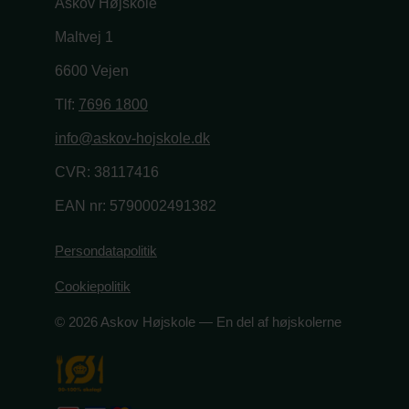
Askov Højskole
Maltvej 1
6600 Vejen
Tlf:
7696 1800
info@askov-hojskole.dk
CVR: 38117416
EAN nr: 5790002491382
Persondatapolitik
Cookiepolitik
© 2026 Askov Højskole — En del af højskolerne