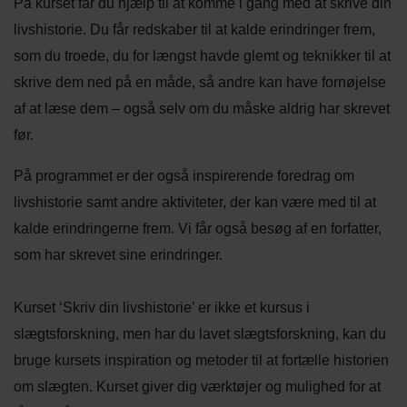
På kurset får du hjælp til at komme i gang med at skrive din
livshistorie. Du får redskaber til at kalde erindringer frem,
som du troede, du for længst havde glemt og teknikker til at
skrive dem ned på en måde, så andre kan have fornøjelse
af at læse dem – også selv om du måske aldrig har skrevet
før.
På programmet er der også inspirerende foredrag om
livshistorie samt andre aktiviteter, der kan være med til at
kalde erindringerne frem. Vi får også besøg af en forfatter,
som har skrevet sine erindringer.
Kurset ‘Skriv din livshistorie’ er ikke et kursus i
slægtsforskning, men har du lavet slægtsforskning, kan du
bruge kursets inspiration og metoder til at fortælle historien
om slægten. Kurset giver dig værktøjer og mulighed for at