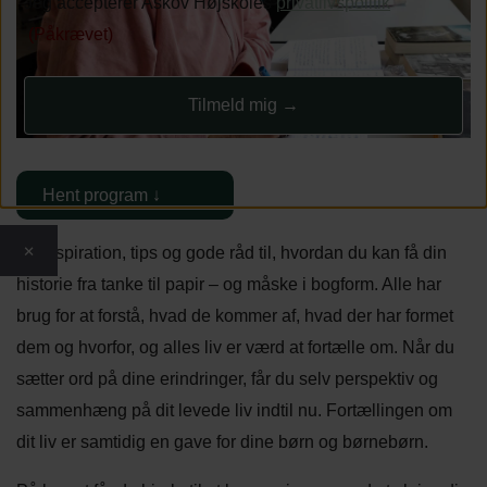
Jeg accepterer Askov Højskoles
privatlivspolitik
(Påkrævet)
Hent program ↓
×
Få inspiration, tips og gode råd til, hvordan du kan få din
historie fra tanke til papir – og måske i bogform. Alle har
brug for at forstå, hvad de kommer af, hvad der har formet
dem og hvorfor, og alles liv er værd at fortælle om. Når du
sætter ord på dine erindringer, får du selv perspektiv og
sammenhæng på dit levede liv indtil nu. Fortællingen om
dit liv er samtidig en gave for dine børn og børnebørn.