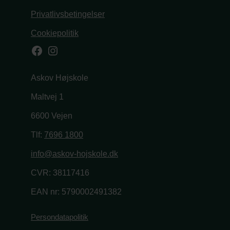
Privatlivsbetingelser
Cookiepolitik
Facebook
Instagram
Askov Højskole
Maltvej 1
6600 Vejen
Tlf:
7696 1800
info@askov-hojskole.dk
CVR: 38117416
EAN nr: 5790002491382
Persondatapolitik