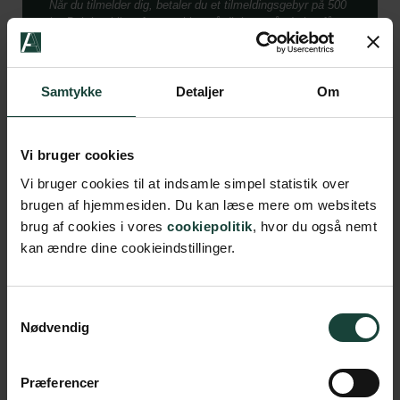
Når du tilmelder dig, betaler du et tilmeldingsgebyr på 500
kr. Beløbet bliver først trukket på dit kort, når du har fået
en plads på kurset. Tilmeldingsgebyret, som er et
administrationsgebyr, tilbagebetales ikke, hvis du senere
melder afbud. Du skal betale resten af kursusbeløbet
senest tre uger før kursusstart.
Samtykke
Detaljer
Om
Vi bruger cookies
Vi bruger cookies til at indsamle simpel statistik over
brugen af hjemmesiden. Du kan læse mere om websitets
brug af cookies i vores
cookiepolitik
, hvor du også nemt
kan ændre dine cookieindstillinger.
Måske kunne du også være
interesseret i:
Samtykkevalg
Nødvendig
Præferencer