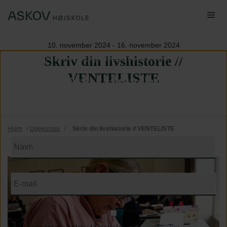
Hop
Me
til
indhold
10. november 2024 - 16. november 2024
Skriv din livshistorie //
Skal vi holde dig opdateret om vores korte kurser?
VENTELISTE
Tilmeld dig Askov Højskoles nyhedsbrev
Vi skriver til dig ca. 1 gang i måneden
Hjem
/
Ugekursus
/
Skriv din livshistorie // VENTELISTE
Navn
(Påkrævet)
E-
mail
(Påkrævet)
Vilkår
&
betingelser
(Påkrævet)