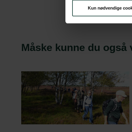
Kun nødvendige cook
Måske kunne du også v