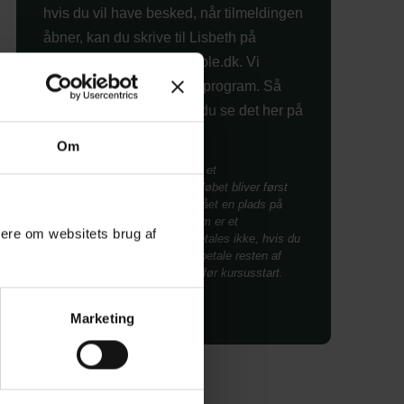
hvis du vil have besked, når tilmeldingen
åbner, kan du skrive til Lisbeth på
kontoret: lj@askov-hojskole.dk. Vi
arbejder på det endelige program. Så
snart, det er færdigt, kan du se det her på
siden.
Om
Når du tilmelder dig, betaler du et
tilmeldingsgebyr på 500 kr. Beløbet bliver først
trukket på dit kort, når du har fået en plads på
kurset. Tilmeldingsgebyret, som er et
mere om websitets brug af
administrationsgebyr, tilbagebetales ikke, hvis du
senere melder afbud. Du skal betale resten af
kursusbeløbet senest tre uger før kursusstart.
Marketing