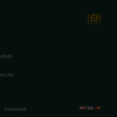
ole.dk
2491382
Cookiepolitik