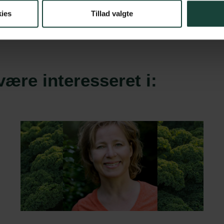
ies
Tillad valgte
ære interesseret i: