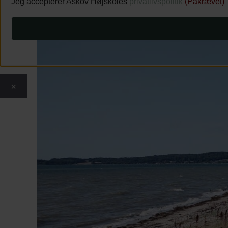
Jeg accepterer Askov Højskoles
privatlivspolitik
(Påkrævet)
×