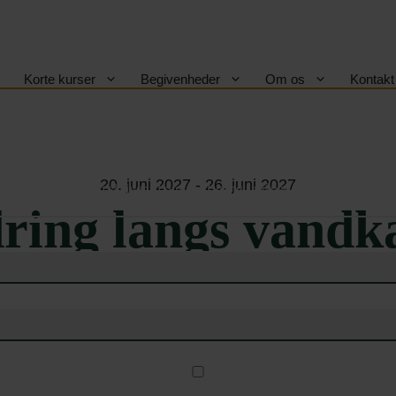
Korte kurser
Begivenheder
Om os
Kontakt
Skal vi holde dig opdateret om vores korte kurser?
lmeld dig Askov Højskoles nyhedsb
20. juni 2027 - 26. juni 2027
Vi skriver til dig ca. 1 gang i måneden
ring langs vandk