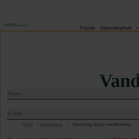
Hop
til
indhold
Forside
Højskoleophold
Ti
Vand
Navn
(Påkrævet)
E-
mail
(Påkrævet)
Hjem
/
Ugekursus
/
Vandring langs vandkanten
Vilkår
&
betingelser
(Påkrævet)