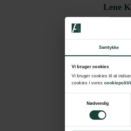
Lene K
Lene Kerstin
højskolens el
en række kurs
at gå.
Samtykke
lk@askov-hoj
Vi bruger cookies
Vi bruger cookies til at ind
cookies i vores
cookiepoliti
Anne M
Samtykkevalg
Uddannet bil
Nødvendig
seminarium i 
museumsbra