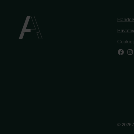
Handels
Privatli
Cookiep
Face
In
© 2026 A