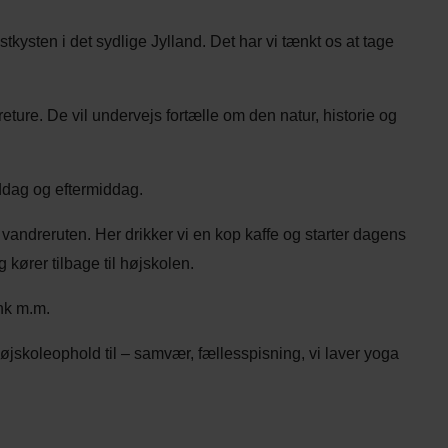
kysten i det sydlige Jylland. Det har vi tænkt os at tage
eture. De vil undervejs fortælle om den natur, historie og
iddag og eftermiddag.
vandreruten. Her drikker vi en kop kaffe og starter dagens
kører tilbage til højskolen.
nk m.m.
højskoleophold til – samvær, fællesspisning, vi laver yoga