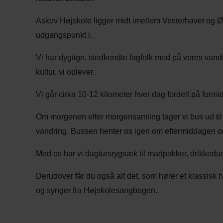
Askov Højskole ligger midt imellem Vesterhavet og Øst
udgangspunkt i.
Vi har dygtige, stedkendte fagfolk med på vores vandr
kultur, vi oplever.
Vi går cirka 10-12 kilometer hver dag fordelt på form
Om morgenen efter morgensamling tager vi bus ud til 
vandring. Bussen henter os igen om eftermiddagen og 
Med os har vi dagtursrygsæk til madpakker, drikkedu
Derudover får du også alt det, som hører et klassisk 
og synger fra Højskolesangbogen.