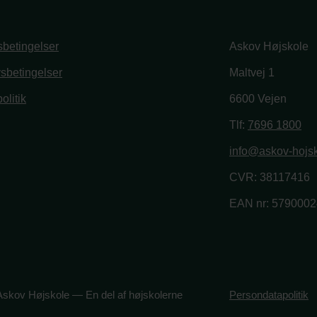
betingelser
Askov Højskole
vsbetingelser
Maltvej 1
olitik
6600 Vejen
book
stagram
Tlf:
7696 1800
info@askov-hojsk
CVR: 38117416
EAN nr: 579000
skov Højskole — En del af højskolerne
Persondatapolitik