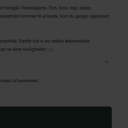
r foregår i hverdagene. Dvs. kost, logi, rejser,
skoleophold kommer til at koste, kan du gange ugeprisen
leophold. Derfor har vi en række økonomiske
u kan se dine muligheder
her
.
sten af semestret.