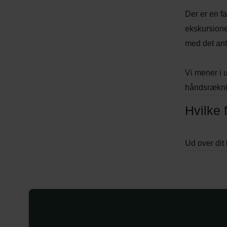
Der er en fa
ekskursione
med det ant
Vi mener i 
håndsræknin
Hvilke 
Ud over dit