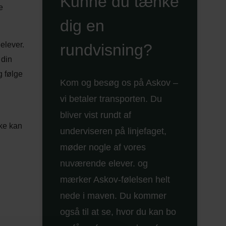
Kunne du tænke
e
dig en
elever.
rundvisning?
 din
g følge
Kom og besøg os på Askov –
vi betaler transporten. Du
bliver vist rundt af
kke kan
underviseren på linjefaget,
møder nogle af vores
nuværende elever. og
mærker Askov-følelsen helt
nede i maven. Du kommer
også til at se, hvor du kan bo