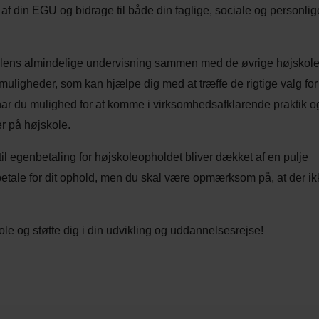
f din EGU og bidrage til både din faglige, sociale og personlig
kolens almindelige undervisning sammen med de øvrige højskole
uligheder, som kan hjælpe dig med at træffe de rigtige valg for
har du mulighed for at komme i virksomhedsafklarende praktik o
r på højskole.
til egenbetaling for højskoleopholdet bliver dækket af en pulje
 betale for dit ophold, men du skal være opmærksom på, at der i
le og støtte dig i din udvikling og uddannelsesrejse!