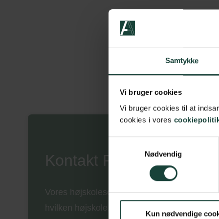
Samtykke
Vi bruger cookies
Vi bruger cookies til at ind
cookies i vores
cookiepoliti
Samtykkevalg
Nødvendig
Kontakt Pernille og bliv 
Vores højskolesekretær Pernille er altid klar t
hvilken højskole, du så skal vælge. Ring eller
Kun nødvendige cook