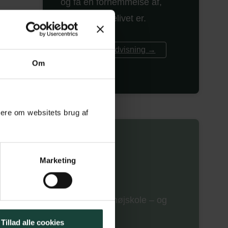
og få en fornemmelse af,
hvad højskolelivet er.
Book en rundvisning →
Om
mere om websitets brug af
Marketing
 tvivl omkring det at starte på højskole – og
 for at hjælpe dig på vej.
Tillad alle cookies