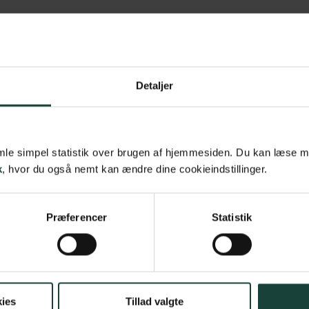
Detaljer
samle simpel statistik over brugen af hjemmesiden. Du kan læse 
k
, hvor du også nemt kan ændre dine cookieindstillinger.
Præferencer
Statistik
klogere på dine muligheder
il at høre fra dig. Pernille lytter gerne til både tanker og
 SMS til Pernille på 61200890, så vil hun gøre sit bedste
ies
Tillad valgte