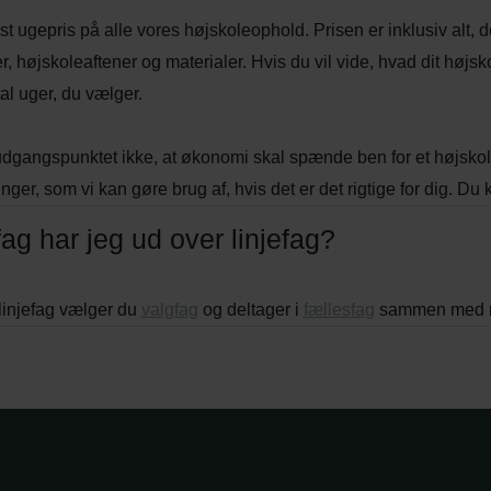
st ugepris på alle vores højskoleophold. Prisen er inklusiv alt, de
r, højskoleaftener og materialer. Hvis du vil vide, hvad dit høj
al uger, du vælger.
udgangspunktet ikke, at økonomi skal spænde ben for et højsko
ger, som vi kan gøre brug af, hvis det er det rigtige for dig. D
fag har jeg ud over linjefag?
 linjefag vælger du
valgfag
og deltager i
fællesfag
sammen med re