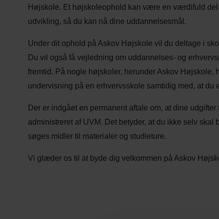
Højskole. Et højskoleophold kan være en værdifuld del a
udvikling, så du kan nå dine uddannelsesmål.
Under dit ophold på Askov Højskole vil du deltage i s
Du vil også få vejledning om uddannelses- og erhvervsm
fremtid. På nogle højskoler, herunder Askov Højskole, 
undervisning på en erhvervsskole samtidig med, at du e
Der er indgået en permanent aftale om, at dine udgifter 
administreret af UVM. Det betyder, at du ikke selv skal
søges midler til materialer og studieture.
Vi glæder os til at byde dig velkommen på Askov Højsko