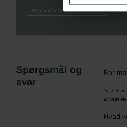
Eller brug kontaktformularen her →
Spørgsmål og
Bor ma
svar
Du vælger s
af vores el
Hvad ko