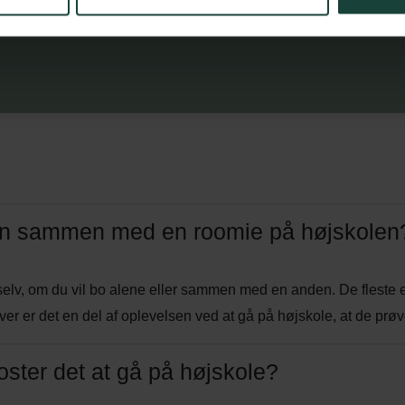
n sammen med en roomie på højskolen
elv, om du vil bo alene eller sammen med en anden. De fleste 
ever er det en del af oplevelsen ved at gå på højskole, at de p
ster det at gå på højskole?