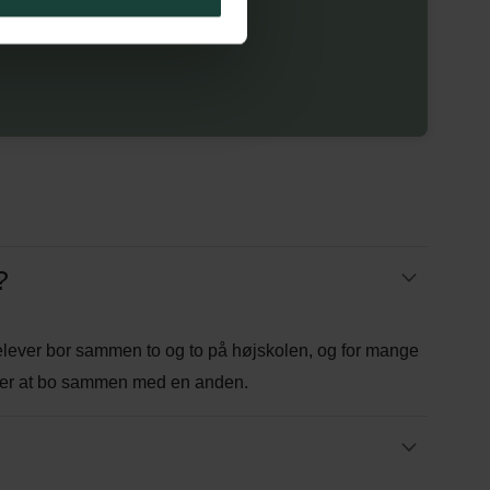
?
elever bor sammen to og to på højskolen, og for mange
røver at bo sammen med en anden.