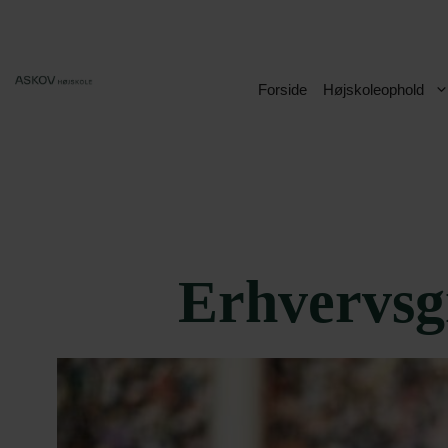
Hop
til
indhold
Forside
Højskoleophold
Erhvervsg