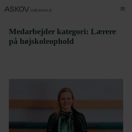
Hop
Me
til
indhold
Medarbejder kategori:
Lærere
på højskoleophold