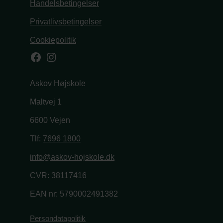
Handelsbetingelser
Privatlivsbetingelser
Cookiepolitik
Facebook
Instagram
Askov Højskole
Maltvej 1
6600 Vejen
Tlf:
7696 1800
info@askov-hojskole.dk
CVR: 38117416
EAN nr: 5790002491382
Persondatapolitik