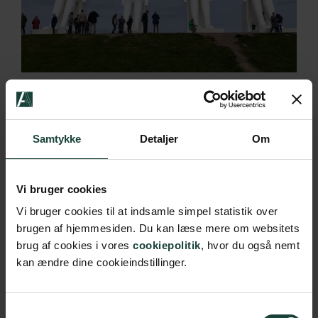
Oplev en dejlig efterårsuge i Askov, hvor du gennem
inspirerende foredrag, koncerter og udflugter får indblik
Samtykke
Detaljer
Om
i brydninger og tendenser …
Læs Mere
Vi bruger cookies
Vi bruger cookies til at indsamle simpel statistik over
brugen af hjemmesiden. Du kan læse mere om websitets
brug af cookies i vores
cookiepolitik
, hvor du også nemt
kan ændre dine cookieindstillinger.
Samtykkevalg