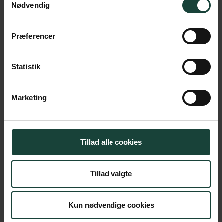
Nødvendig
Præferencer
Statistik
Marketing
Du vil få et stort indblik i afrikansk historie, politik og
kultur. Det sker gennem en bred vifte af aktiviteter …
Læs Mere
Tillad alle cookies
Tillad valgte
Kun nødvendige cookies