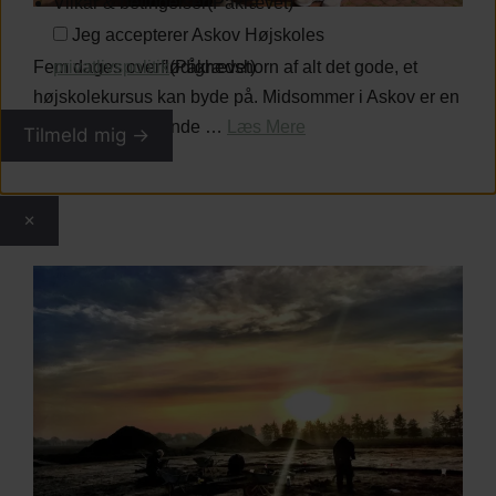
Vilkår & betingelser
(Påkrævet)
Jeg accepterer Askov Højskoles
Fem dages overflødighedshorn af alt det gode, et
privatlivspolitik
(Påkrævet)
højskolekursus kan byde på. Midsommer i Askov er en
uge med spændende …
Læs Mere
Tilmeld mig →
×