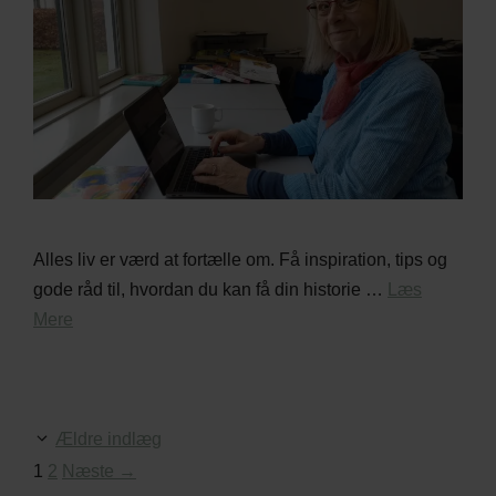
Alles liv er værd at fortælle om. Få inspiration, tips og
gode råd til, hvordan du kan få din historie …
Læs
Mere
Ældre indlæg
Side
Side
1
2
Næste
→