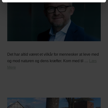
Det har altid været et vilkår for mennesker at leve med
og mod naturen og dens kræfter. Kom med til …
Læs
Mere