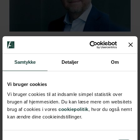
Det har altid været et vilkår for mennesker at leve med
og mod naturen og dens kræfter. Kom med til …
Læs
Samtykke
Detaljer
Om
Mere
Vi bruger cookies
Vi bruger cookies til at indsamle simpel statistik over
brugen af hjemmesiden. Du kan læse mere om websitets
brug af cookies i vores
cookiepolitik
, hvor du også nemt
kan ændre dine cookieindstillinger.
Samtykkevalg