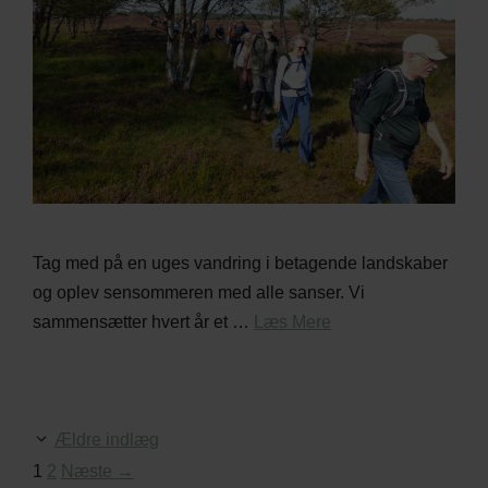
Tag med på en uges vandring i betagende landskaber
og oplev sensommeren med alle sanser. Vi
sammensætter hvert år et …
Læs Mere
Ældre indlæg
Side
Side
1
2
Næste
→