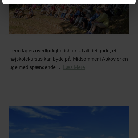
Fem dages overflødighedshorn af alt det gode, et
højskolekursus kan byde på. Midsommer i Askov er en
uge med spændende …
Læs Mere