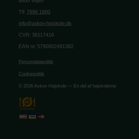
6600 Vejen
Tlf:
7696 1800
info@askov-hojskole.dk
CVR: 38117416
EAN nr: 5790002491382
Persondatapolitik
Cookiepolitik
© 2026 Askov Højskole — En del af højskolerne