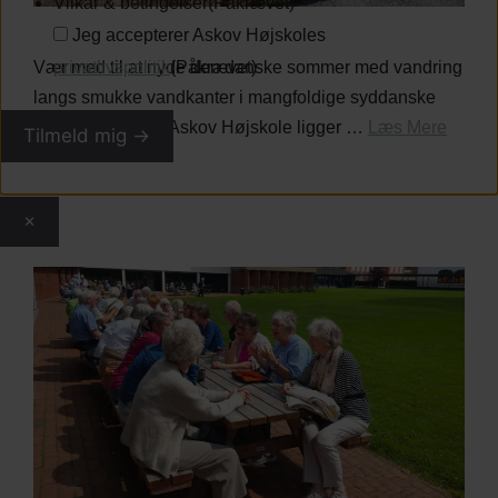
Vilkår & betingelser
(Påkrævet)
Jeg accepterer Askov Højskoles
Vær med til at nyde den danske sommer med vandring
privatlivspolitik
(Påkrævet)
langs smukke vandkanter i mangfoldige syddanske
naturlandskaber. Askov Højskole ligger …
Læs Mere
×